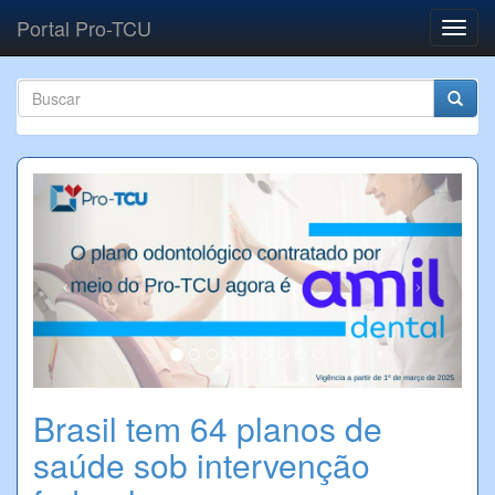
Pular para o conteúdo principal
Portal Pro-TCU
Toggl
navig
Formulário de busca
Buscar
Previous
Next
Brasil tem 64 planos de
saúde sob intervenção