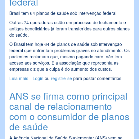
federal
Brasil tem 64 planos de saúde sob intervenção federal
Outras 74 operadoras estão em processo de fechamento e
antigos beneficiários já foram transferidos para outros planos
de saúde.
O Brasil tem hoje 64 de planos de saúde sob intervenção
federal que enfrentam problemas graves no atendimento. Os
pacientes reclamam que, mesmo pagando caro, não tem
acesso aos serviços. E a associação que representa as
empresas diz que a culpa é do aumento dos custos.
Leia mais
sobre Brasil tem 64 planos de saúde sob intervenção
Login
ou
registre-se
para postar comentários
federal
ANS se firma como principal
canal de relacionamento
com o consumidor de planos
de saúde
A Agência Nacional de Saúde Suplementar (ANS) vem se