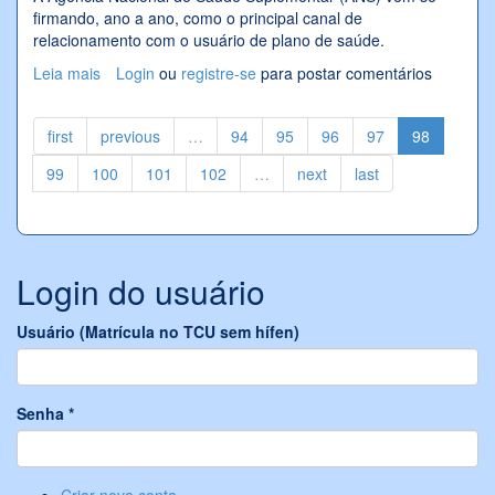
firmando, ano a ano, como o principal canal de
relacionamento com o usuário de plano de saúde.
Leia mais
sobre ANS se firma como principal canal de
Login
ou
registre-se
para postar comentários
relacionamento com o consumidor de planos de saúde
first
previous
…
94
95
96
97
98
99
100
101
102
…
next
last
Login do usuário
Usuário (Matrícula no TCU sem hífen)
Senha
*