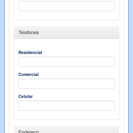
Ocultar
Telefones
Residencial
Comercial
Celular
Ocultar
Endereço