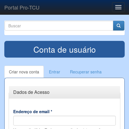
Pular para o conteúdo principal
Portal Pro-TCU
Toggl
navig
Formulário de busca
Buscar
Conta de usuário
Criar nova conta
(aba
Entrar
Recuperar senha
Abas primárias
ativa)
Ocultar
Dados de Acesso
Endereço de email
*