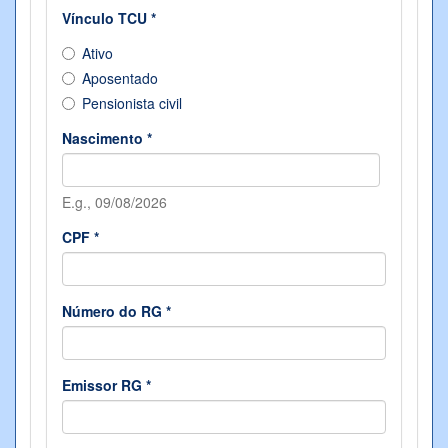
Vínculo TCU
*
Ativo
Aposentado
Pensionista civil
Nascimento
*
Data
*
E.g., 09/08/2026
CPF
*
Número do RG
*
Emissor RG
*