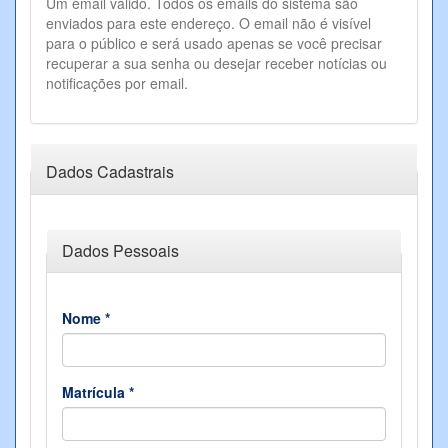
Um email válido. Todos os emails do sistema são
enviados para este endereço. O email não é visível
para o público e será usado apenas se você precisar
recuperar a sua senha ou desejar receber notícias ou
notificações por email.
Dados Cadastrais
Ocultar
Dados Pessoais
Nome
*
Matrícula
*