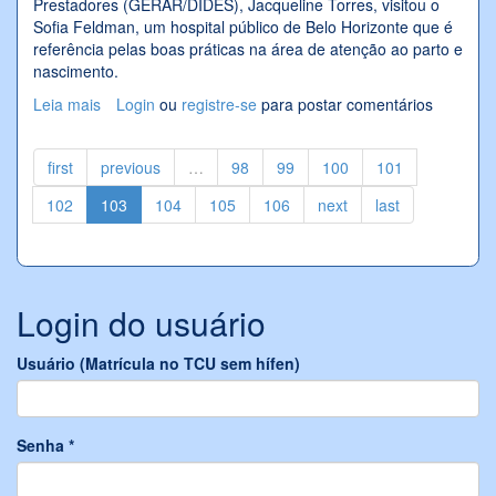
Prestadores (GERAR/DIDES), Jacqueline Torres, visitou o
Sofia Feldman, um hospital público de Belo Horizonte que é
referência pelas boas práticas na área de atenção ao parto e
nascimento.
Leia mais
sobre Novos modelos de atenção ao parto
Login
ou
registre-se
para postar comentários
first
previous
…
98
99
100
101
102
103
104
105
106
next
last
Login do usuário
Usuário (Matrícula no TCU sem hífen)
Senha
*