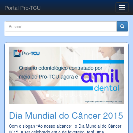
Pular para o conteúdo principal
Portal Pro-TCU
Toggl
navig
Formulário de busca
Buscar
Previous
Next
Dia Mundial do Câncer 2015
Com o slogan "Ao nosso alcance”, o Dia Mundial do Câncer
2015, a ser celebrado em 4 de fevereiro, terá uma