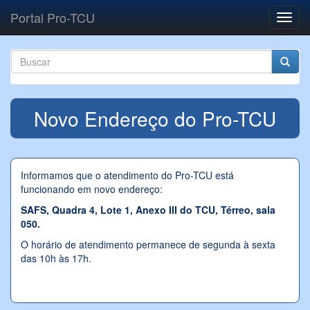
Pular para o conteúdo principal
Portal Pro-TCU
Toggl
navig
Formulário de busca
Buscar
Novo Endereço do Pro-TCU
Informamos que o atendimento do Pro-TCU está
funcionando em novo endereço:
SAFS, Quadra 4, Lote 1, Anexo III do TCU, Térreo, sala
050.
O horário de atendimento permanece de segunda à sexta
das 10h às 17h.