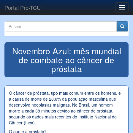
Pular para o conteúdo principal
Portal Pro-TCU
Toggl
navig
Formulário de busca
Buscar
Novembro Azul: mês mundial
de combate ao câncer de
próstata
O câncer de próstata, tipo mais comum entre os homens, é
a causa de morte de 28,6% da população masculina que
desenvolve neoplasias malignas. No Brasil, um homem
morre a cada 38 minutos devido ao câncer de próstata,
segundo os dados mais recentes do Instituto Nacional do
Câncer (Inca).
O que é a próstata?