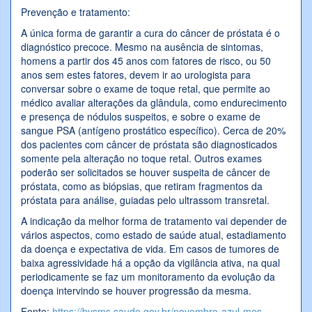
Prevenção e tratamento:
A única forma de garantir a cura do câncer de próstata é o
diagnóstico precoce. Mesmo na ausência de sintomas,
homens a partir dos 45 anos com fatores de risco, ou 50
anos sem estes fatores, devem ir ao urologista para
conversar sobre o exame de toque retal, que permite ao
médico avaliar alterações da glândula, como endurecimento
e presença de nódulos suspeitos, e sobre o exame de
sangue PSA (antígeno prostático específico). Cerca de 20%
dos pacientes com câncer de próstata são diagnosticados
somente pela alteração no toque retal. Outros exames
poderão ser solicitados se houver suspeita de câncer de
próstata, como as biópsias, que retiram fragmentos da
próstata para análise, guiadas pelo ultrassom transretal.
A indicação da melhor forma de tratamento vai depender de
vários aspectos, como estado de saúde atual, estadiamento
da doença e expectativa de vida. Em casos de tumores de
baixa agressividade há a opção da vigilância ativa, na qual
periodicamente se faz um monitoramento da evolução da
doença intervindo se houver progressão da mesma.
Fonte:
https://bvsms.saude.gov.br/novembro-azul-mes-