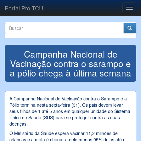
Pular para o conteúdo principal
Portal Pro-TCU
Toggl
navig
Formulário de busca
Buscar
Campanha Nacional de
Vacinação contra o sarampo e
a pólio chega à última semana
A Campanha Nacional de Vacinação contra o Sarampo e a
Pólio termina nesta sexta-feira (31). Os pais devem levar
seus filhos de 1 até 5 anos em qualquer unidade do Sistema
Único de Saúde (SUS) para se proteger contra as duas
doenças.
O Ministério da Saúde espera vacinar 11,2 milhões de
crianças e a meta é chegar a pelo menos 95% delas até o